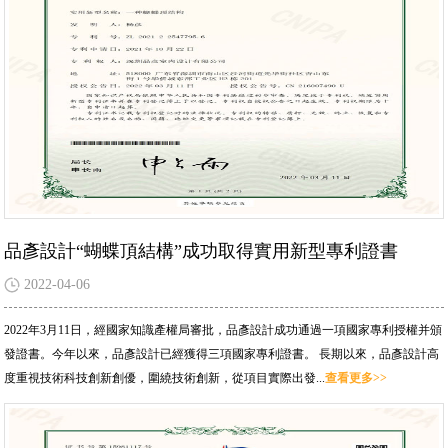
品彥設計“蝴蝶頂結構”成功取得實用新型專利證書
2022-04-06
2022年3月11日，經國家知識產權局審批，品彥設計成功通過一項國家專利授權并頒
發證書。今年以來，品彥設計已經獲得三項國家專利證書。 長期以來，品彥設計高
度重視技術科技創新創優，圍繞技術創新，從項目實際出發...
查看更多>>