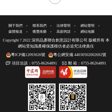
關于我們
聯系我們
法律聲明
網站聲明
媒體報道
獲獎殊榮
高薪聘請
網站地圖
Copyright ? 2022 深圳品彥聯合創意設計有限公司 版權所有 本
網站受知識產權保護模仿者必追究法律責任
粵ICP備12093026號
粵公網安備 44030502002692號
項目洽談：0755-86264891
郵 箱：0755-86264891