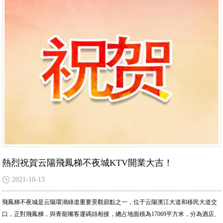
熱烈祝賀云陽飛鳳梯不夜城KTV開業大吉！
2021-10-13
飛鳳梯不夜城是云陽環湖綠道重要景觀節點之一，位于云陽濱江大道和移民大道交
口，正對飛鳳梯，與青龍嘴客運碼頭相接，總占地面積為17069平方米，分為酒店、