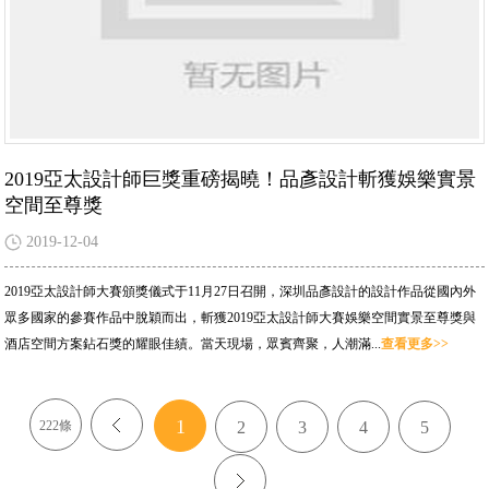
2019亞太設計師巨獎重磅揭曉！品彥設計斬獲娛樂實景
空間至尊獎
2019-12-04
2019亞太設計師大賽頒獎儀式于11月27日召開，深圳品彥設計的設計作品從國內外
眾多國家的參賽作品中脫穎而出，斬獲2019亞太設計師大賽娛樂空間實景至尊獎與
酒店空間方案鉆石獎的耀眼佳績。當天現場，眾賓齊聚，人潮滿...
查看更多>>
1
222條
<
2
3
4
5
>