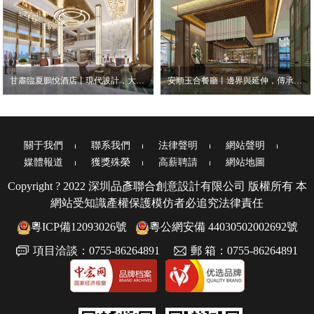
甘肅臨夏鵬悅酒店丨現代設計，大氣清雅
安順玉合餐廳丨邊界與延伸，傳承與創新
關于我們
聯系我們
法律聲明
網站聲明
媒體報道
獲獎殊榮
高薪聘請
網站地圖
Copyright ? 2022 深圳品彥聯合創意設計有限公司 版權所有 本
網站受知識產權保護模仿者必追究法律責任
粵ICP備12093026號
粵公網安備 44030502002692號
項目洽談：0755-86264891
郵 箱：0755-86264891